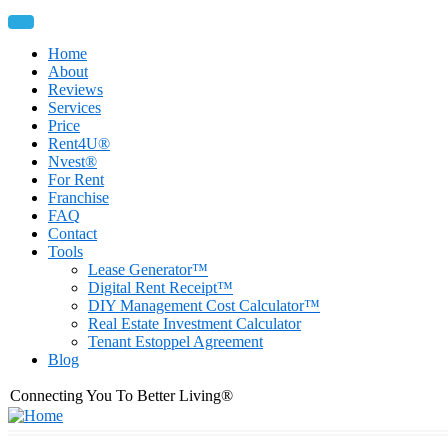
Skip
Toggle navigation
to
main
Home
content
About
Main
Reviews
navigation
Services
Price
Rent4U®
Nvest®
For Rent
Franchise
FAQ
Contact
Tools
Lease Generator™
Digital Rent Receipt™
DIY Management Cost Calculator™
Real Estate Investment Calculator
Tenant Estoppel Agreement
Blog
Connecting You To Better Living®