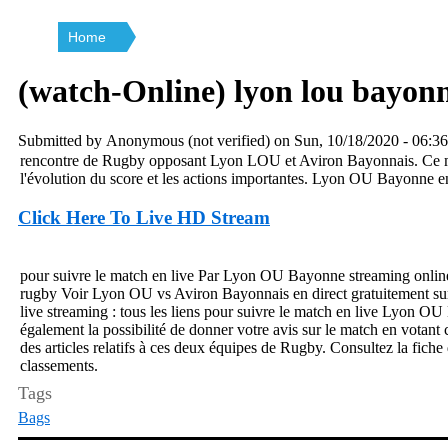
Home
Breadcrumb
(watch-Online) lyon lou bayon
Submitted by
Anonymous (not verified)
on
Sun, 10/18/2020 - 06:36
rencontre de Rugby opposant Lyon LOU et Aviron Bayonnais. Ce matc
l'évolution du score et les actions importantes. Lyon OU Bayonne en d
Click Here To Live HD Stream
pour suivre le match en live Par Lyon OU Bayonne streaming onli
rugby Voir Lyon OU vs Aviron Bayonnais en direct gratuitement s
live streaming : tous les liens pour suivre le match en live Lyon O
également la possibilité de donner votre avis sur le match en votan
des articles relatifs à ces deux équipes de Rugby. Consultez la fich
classements.
Tags
Bags