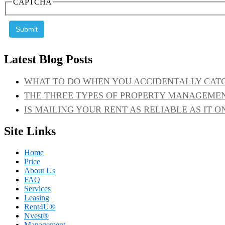
CAPTCHA
Latest Blog Posts
WHAT TO DO WHEN YOU ACCIDENTALLY CAT
THE THREE TYPES OF PROPERTY MANAGEMEN
IS MAILING YOUR RENT AS RELIABLE AS IT O
Site Links
Home
Price
About Us
FAQ
Services
Leasing
Rent4U®
Nvest®
Management