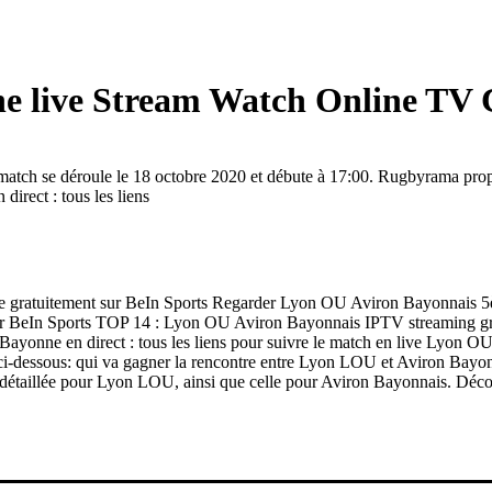
ne live Stream Watch Online TV
h se déroule le 18 octobre 2020 et débute à 17:00. Rugbyrama propose
irect : tous les liens
ne gratuitement sur BeIn Sports Regarder Lyon OU Aviron Bayonnais 
ur BeIn Sports TOP 14 : Lyon OU Aviron Bayonnais IPTV streaming gr
U Bayonne en direct : tous les liens pour suivre le match en live Lyon
t ci-dessous: qui va gagner la rencontre entre Lyon LOU et Aviron Bayo
e détaillée pour Lyon LOU, ainsi que celle pour Aviron Bayonnais. Découv