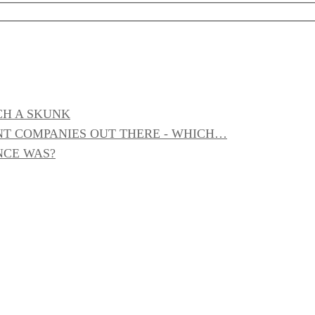
CH A SKUNK
T COMPANIES OUT THERE - WHICH…
NCE WAS?